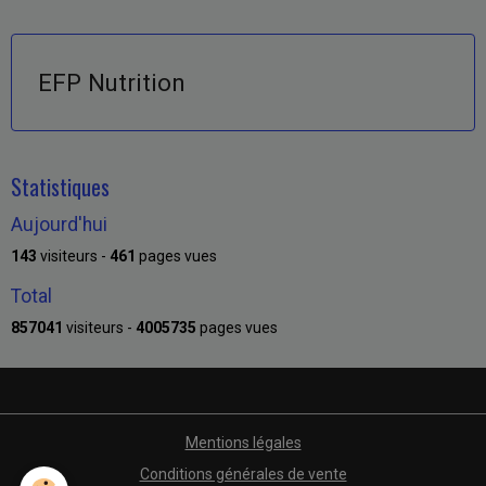
EFP Nutrition
Statistiques
Aujourd'hui
143
visiteurs -
461
pages vues
Total
857041
visiteurs -
4005735
pages vues
Mentions légales
Conditions générales de vente