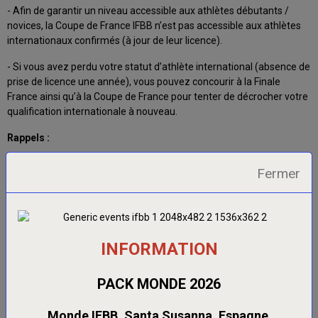
- Afin de garantir un niveau accessible aux athlètes débutants /
novices, la Coupe de France IFBB n’est pas accessible aux athlètes
internationaux confirmés (à jour de leur licence).
- Si vous avez perdu votre statut d’athlète international (absence de
prise de licence une année), vous pouvez concourir à la Finale
France ainsi qu’à la Coupe de France pour tenter de décrocher votre
qualification internationale à nouveau.
Rappels :
- Nous demandons aux athlètes internationaux d’installer
Fermer
l’application whatsapp afin de faciliter la transmission des
informations et la mise en relations entre athlètes par la mise en
place de groupes dédiés pour chaque compétition internationale
- Avant toute démarche d’inscription auprès de l’IFBB international,
INFORMATION
nous vous demandons de prendre contact avec le sélectionneur
(compétition concernée, coordonnées, catégories, numéros des 3
dernières licences)
PACK MONDE 2026
Lien de contact du sélectionneur disponible en bio sur notre page
Monde IFBB, Santa Susanna, Espagne