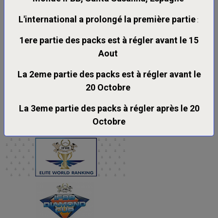
L'international a prolongé la première partie
:
Nous vous remercions pour votre compréhension et restons
disponibles en cas de questions
1ere partie des packs est à régler avant le 15
Aout
Le bureau directeur IFBB FRANCE
La 2eme partie des packs est à régler avant le
20 Octobre
La 3eme partie des packs à régler après le 20
Octobre